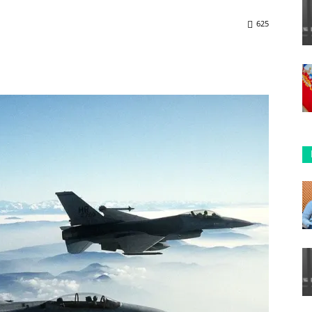
625
ReddIt
Copy URL