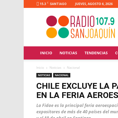
C
15.3
JUEVES, AGOSTO 6, 2026
SANTIAGO
Radio
San
Joaquín
INICIO
NOTICIAS
TENDENCIAS
C
Inicio
Noticias
Nacional
NOTICIAS
NACIONAL
CHILE EXCLUYE LA P
EN LA FERIA AEROE
La Fidae es la principal feria aeroespac
expositores de más de 40 países del mund