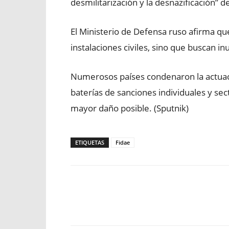
desmilitarización y la desnazificación” d
El Ministerio de Defensa ruso afirma que
instalaciones civiles, sino que buscan inut
Numerosos países condenaron la actuaci
baterías de sanciones individuales y sect
mayor daño posible. (Sputnik)
ETIQUETAS
Fidae
Facebook
X
WhatsApp