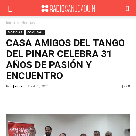
Inicio
Noticias
NOTICIAS
COMUNAL
CASA AMIGOS DEL TANGO
DEL PINAR CELEBRA 31
AÑOS DE PASIÓN Y
ENCUENTRO
Por
Jaime
-
Abril 23, 2024
609
Facebook
X
WhatsApp
ReddIt