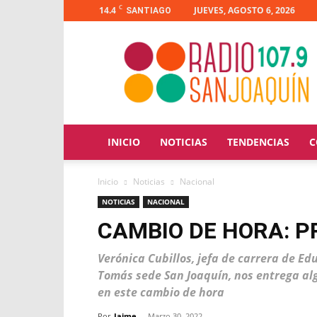
C
14.4
JUEVES, AGOSTO 6, 2026
SANTIAGO
Radio
San
Joaquín
INICIO
NOTICIAS
TENDENCIAS
C
Inicio
Noticias
Nacional
NOTICIAS
NACIONAL
CAMBIO DE HORA: P
Verónica Cubillos, jefa de carrera de Ed
Tomás sede San Joaquín, nos entrega al
en este cambio de hora
Por
Jaime
-
Marzo 30, 2022