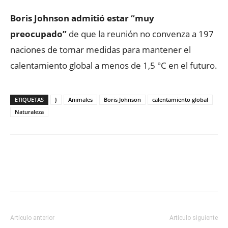
Boris Johnson admitió estar “muy
preocupado”
de que la reunión no convenza a 197
naciones de tomar medidas para mantener el
calentamiento global a menos de 1,5 °C en el futuro.
ETIQUETAS
}
Animales
Boris Johnson
calentamiento global
Naturaleza
Facebook
X
WhatsApp
ReddIt
Artículo anterior
Artículo siguiente