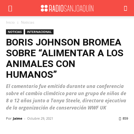
Inicio
Noticias
NOTICIAS
INTERNACIONAL
BORIS JOHNSON BROMEA
SOBRE “ALIMENTAR A LOS
ANIMALES CON
HUMANOS”
El comentario fue emitido durante una conferencia
sobre el cambio climático para un grupo de niños de
8 a 12 años junto a Tanya Steele, directora ejecutiva
de la organización de conservación WWF UK
Por
Jaime
-
Octubre 29, 2021
859
Facebook
X
WhatsApp
ReddIt