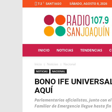
C
7.3
SÁBADO, AGOSTO 8, 2026
SANTIAGO
Radio
San
Joaquín
INICIO
NOTICIAS
TENDENCIAS
C
Inicio
Noticias
Nacional
NOTICIAS
NACIONAL
BONO IFE UNIVERSA
AQUÍ
Parlamentarios oficialistas, junto con e
Familiar de Emergencia llegue hasta fin