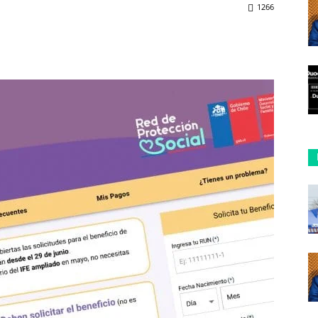
1266
ReddIt
Copy URL