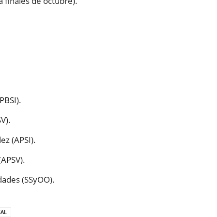
a finales de octubre).
PBSI).
V).
ez (APSI).
(APSV).
dades (SSyOO).
SAL