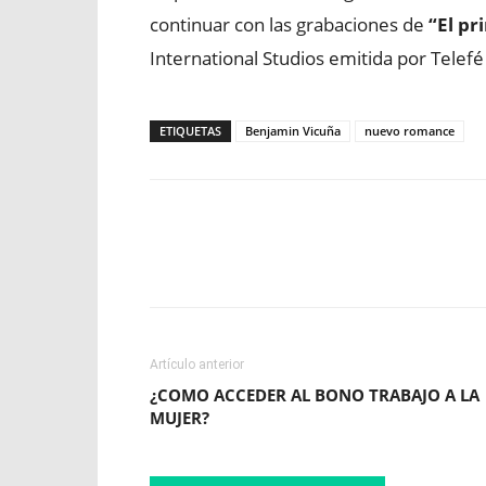
continuar con las grabaciones de
“El pr
International Studios emitida por Telef
ETIQUETAS
Benjamin Vicuña
nuevo romance
Facebook
X
WhatsApp
Artículo anterior
¿COMO ACCEDER AL BONO TRABAJO A LA
MUJER?