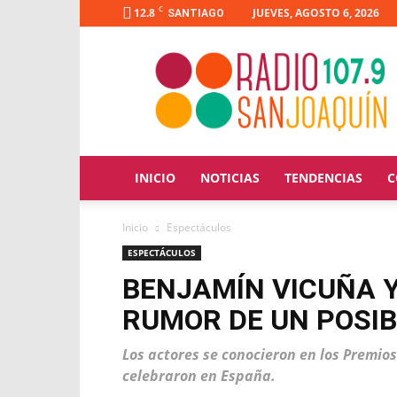
C
12.8
JUEVES, AGOSTO 6, 2026
SANTIAGO
Radio
San
Joaquín
INICIO
NOTICIAS
TENDENCIAS
C
Inicio
Espectáculos
ESPECTÁCULOS
BENJAMÍN VICUÑA Y
RUMOR DE UN POSI
Los actores se conocieron en los Premio
celebraron en España.