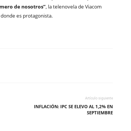
imero de nosotros”
, la telenovela de Viacom
é donde es protagonista.
ReddIt
Copy URL
Artículo siguiente
INFLACIÓN: IPC SE ELEVO AL 1,2% EN
SEPTIEMBRE