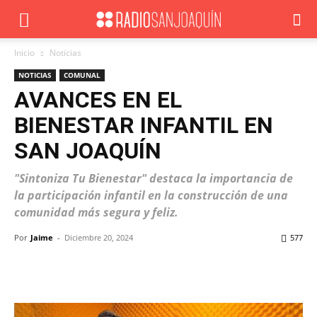
Inicio
Noticias
NOTICIAS
COMUNAL
AVANCES EN EL
BIENESTAR INFANTIL EN
SAN JOAQUÍN
"Sintoniza Tu Bienestar" destaca la importancia de
la participación infantil en la construcción de una
comunidad más segura y feliz.
Por
Jaime
-
Diciembre 20, 2024
577
Facebook
X
WhatsApp
ReddIt