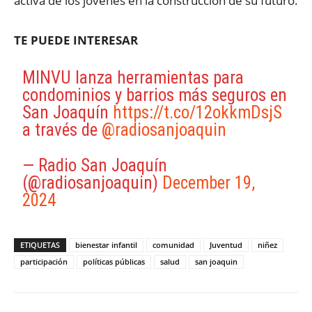
activa de los jóvenes en la construcción de su futuro.
TE PUEDE INTERESAR
MINVU lanza herramientas para
condominios y barrios más seguros en
San Joaquín
https://t.co/12okkmDsjS
a través de
@radiosanjoaquin
— Radio San Joaquín
(@radiosanjoaquin)
December 19,
2024
ETIQUETAS
bienestar infantil
comunidad
Juventud
niñez
participación
políticas públicas
salud
san joaquin