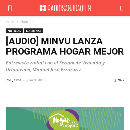
Inicio
Noticias
NOTICIAS
NACIONAL
[AUDIO] MINVU LANZA
PROGRAMA HOGAR MEJOR
Entrevista radial con el Seremi de Vivienda y
Urbanismo, Manuel José Errázuriz.
Por
Jaime
-
Julio 9, 2020
2077
Facebook
X
WhatsApp
ReddIt