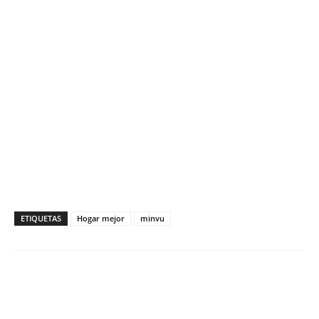
ETIQUETAS
Hogar mejor
minvu
Facebook
X
WhatsApp
ReddIt