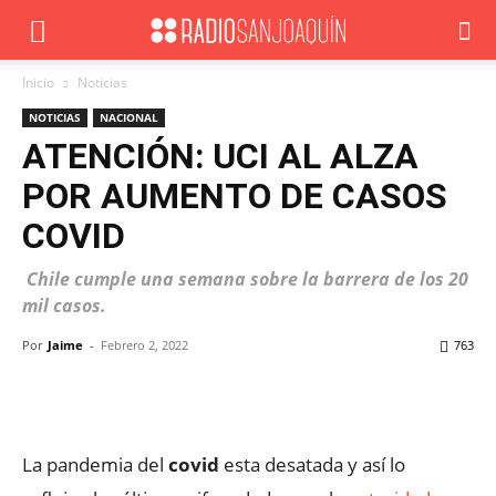
Inicio
Noticias
NOTICIAS
NACIONAL
ATENCIÓN: UCI AL ALZA
POR AUMENTO DE CASOS
COVID
Chile cumple una semana sobre la barrera de los 20
mil casos.
Por
Jaime
-
Febrero 2, 2022
763
Facebook
X
WhatsApp
ReddIt
La pandemia del
covid
esta desatada y así lo