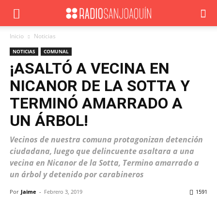
Inicio
Noticias
NOTICIAS
COMUNAL
¡ASALTÓ A VECINA EN
NICANOR DE LA SOTTA Y
TERMINÓ AMARRADO A
UN ÁRBOL!
Vecinos de nuestra comuna protagonizan detención
ciudadana, luego que delincuente asaltara a una
vecina en Nicanor de la Sotta, Termino amarrado a
un árbol y detenido por carabineros
Por
Jaime
-
Febrero 3, 2019
1591
Facebook
X
WhatsApp
ReddIt