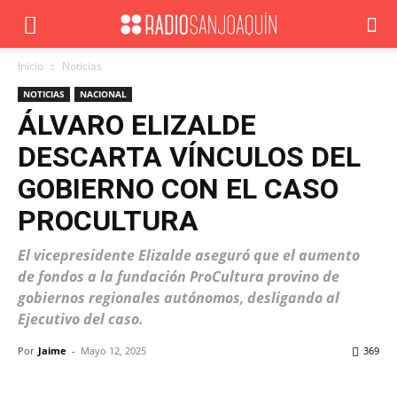
Inicio
Noticias
NOTICIAS
NACIONAL
ÁLVARO ELIZALDE
DESCARTA VÍNCULOS DEL
GOBIERNO CON EL CASO
PROCULTURA
El vicepresidente Elizalde aseguró que el aumento
de fondos a la fundación ProCultura provino de
gobiernos regionales autónomos, desligando al
Ejecutivo del caso.
Por
Jaime
-
Mayo 12, 2025
369
Facebook
X
WhatsApp
ReddIt