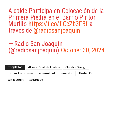
Alcalde Participa en Colocación de la
Primera Piedra en el Barrio Pintor
Murillo
https://t.co/flCcZb3FBf
a
través de
@radiosanjoaquin
— Radio San Joaquín
(@radiosanjoaquin)
October 30, 2024
ETIQUETAS
Alcalde Cristóbal Labra
Claudio Orrego
comando comunal
comunidad
Inversion
Reelección
san joaquin
Seguridad
Facebook
X
WhatsApp
ReddIt