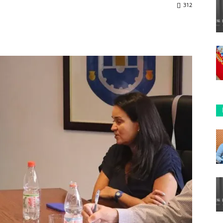
312
ReddIt
Copy URL