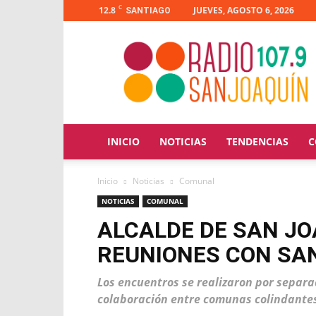
C
12.8
JUEVES, AGOSTO 6, 2026
SANTIAGO
Radio
San
Joaquín
INICIO
NOTICIAS
TENDENCIAS
C
Inicio
Noticias
Comunal
NOTICIAS
COMUNAL
ALCALDE DE SAN JO
REUNIONES CON SAN
Los encuentros se realizaron por separa
colaboración entre comunas colindante