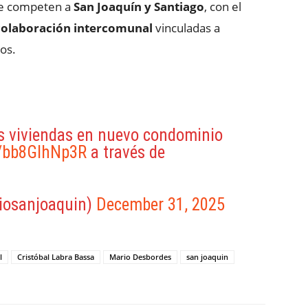
ue competen a
San Joaquín y Santiago
, con el
 colaboración intercomunal
vinculadas a
os.
us viviendas en nuevo condominio
o/bb8GlhNp3R
a través de
iosanjoaquin)
December 31, 2025
l
Cristóbal Labra Bassa
Mario Desbordes
san joaquin