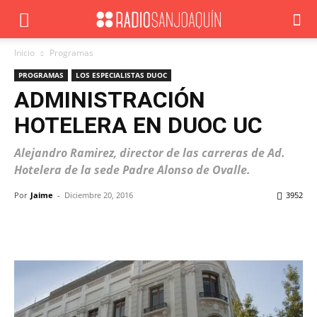
Inicio
Programas
PROGRAMAS
LOS ESPECIALISTAS DUOC
ADMINISTRACIÓN
HOTELERA EN DUOC UC
Alejandro Ramirez, director de las carreras de Ad.
Hotelera de la sede Padre Alonso de Ovalle.
Por
Jaime
-
Diciembre 20, 2016
3952
Facebook
X
WhatsApp
ReddIt