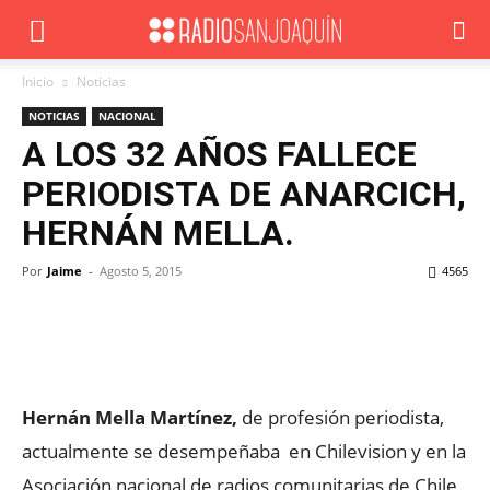
Inicio
Noticias
NOTICIAS
NACIONAL
A LOS 32 AÑOS FALLECE
PERIODISTA DE ANARCICH,
HERNÁN MELLA.
Por
Jaime
-
Agosto 5, 2015
4565
Facebook
X
WhatsApp
ReddIt
Hernán Mella Martínez,
de profesión periodista,
actualmente se desempeñaba en Chilevision y en la
Asociación nacional de radios comunitarias de Chile