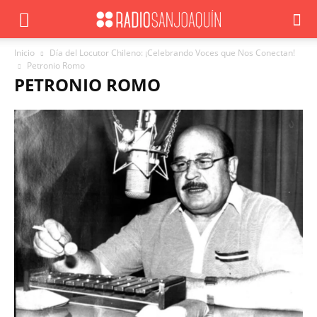
Inicio
Día del Locutor Chileno: ¡Celebrando Voces que Nos Conectan!
Petronio Romo
PETRONIO ROMO