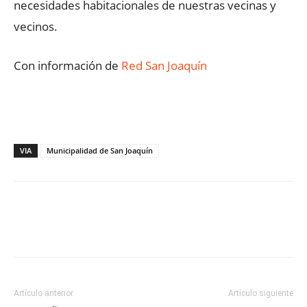
necesidades habitacionales de nuestras vecinas y
vecinos.
Con información de
Red San Joaquín
VIA
Municipalidad de San Joaquín
Facebook
X
WhatsApp
ReddIt
Artículo anterior
Artículo siguiente