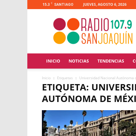
C
15.3
JUEVES, AGOSTO 6, 2026
SANTIAGO
Radio
San
Joaquín
INICIO
NOTICIAS
TENDENCIAS
C
Inicio
Etiquetas
Universidad Nacional Autónoma 
ETIQUETA: UNIVERS
AUTÓNOMA DE MÉXI