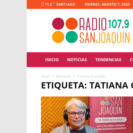
C
11.2
VIERNES, AGOSTO 7, 2026
SANTIAGO
Radio
San
Joaquín
INICIO
NOTICIAS
TENDENCIAS
C
Inicio
Etiquetas
Tatiana González
ETIQUETA: TATIANA