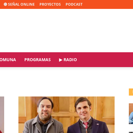
🔴 SEÑAL ONLINE
PROYECTOS
PODCAST
OMUNA
PROGRAMAS
▶ RADIO