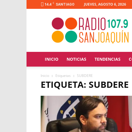
C
14.4
JUEVES, AGOSTO 6, 2026
SANTIAGO
Radio
San
Joaquín
INICIO
NOTICIAS
TENDENCIAS
C
Inicio
Etiquetas
SUBDERE
ETIQUETA: SUBDERE