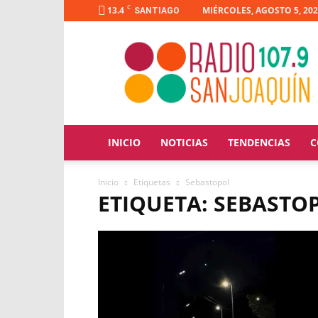
C
13.4
MIÉRCOLES, AGOSTO 5, 20
SANTIAGO
Radio
San
Joaquín
INICIO
NOTICIAS
TENDENCIAS
C
Inicio
Etiquetas
Sebastopol
ETIQUETA: SEBASTO