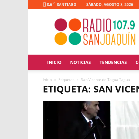
C
8.6
SÁBADO, AGOSTO 8, 2026
SANTIAGO
Radio
San
Joaquín
INICIO
NOTICIAS
TENDENCIAS
C
Inicio
Etiquetas
San Vicente de Tagua Tagua
ETIQUETA: SAN VIC