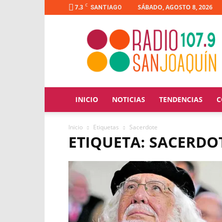
C
7.3
SÁBADO, AGOSTO 8, 2026
SANTIAGO
Radio
San
Joaquín
INICIO
NOTICIAS
TENDENCIAS
C
Inicio
Etiquetas
Sacerdote
ETIQUETA: SACERDO