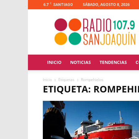
C
6.7
SÁBADO, AGOSTO 8, 2026
SANTIAGO
Radio
San
Joaquín
INICIO
NOTICIAS
TENDENCIAS
C
Inicio
Etiquetas
Rompehielos
ETIQUETA: ROMPEHI