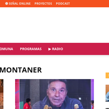
🔴 SEÑAL ONLINE
PROYECTOS
PODCAST
OMUNA
PROGRAMAS
▶ RADIO
O MONTANER