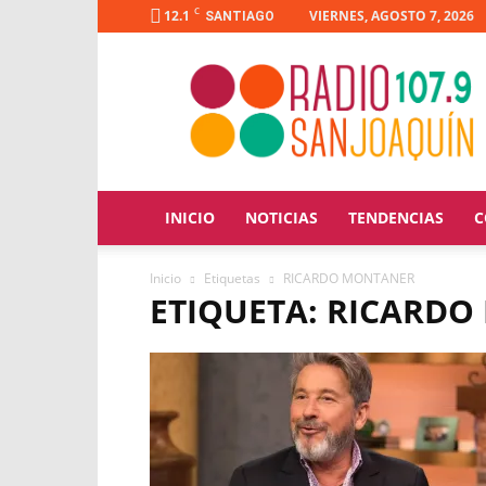
C
12.1
VIERNES, AGOSTO 7, 2026
SANTIAGO
Radio
San
Joaquín
INICIO
NOTICIAS
TENDENCIAS
C
Inicio
Etiquetas
RICARDO MONTANER
ETIQUETA: RICARD