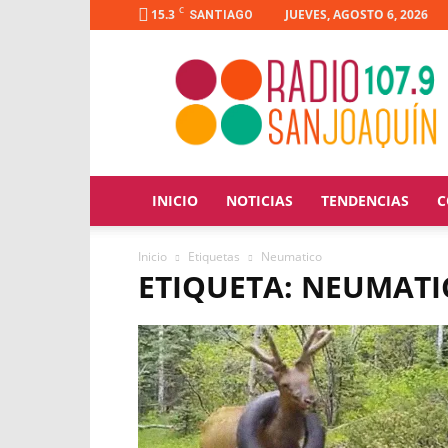
C
15.3
JUEVES, AGOSTO 6, 2026
SANTIAGO
Radio
San
Joaquín
INICIO
NOTICIAS
TENDENCIAS
C
Inicio
Etiquetas
Neumatico
ETIQUETA: NEUMATI