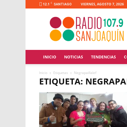
C
12.1
VIERNES, AGOSTO 7, 2026
SANTIAGO
Radio
San
Joaquín
INICIO
NOTICIAS
TENDENCIAS
C
Inicio
Etiquetas
Negrapaillalef
ETIQUETA: NEGRAPA