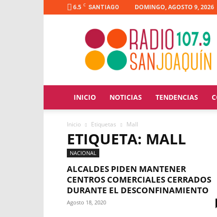
C
6.5
DOMINGO, AGOSTO 9, 2026
SANTIAGO
Radio
San
Joaquín
INICIO
NOTICIAS
TENDENCIAS
C
Inicio
Etiquetas
Mall
ETIQUETA: MALL
NACIONAL
ALCALDES PIDEN MANTENER
CENTROS COMERCIALES CERRADOS
DURANTE EL DESCONFINAMIENTO
Agosto 18, 2020