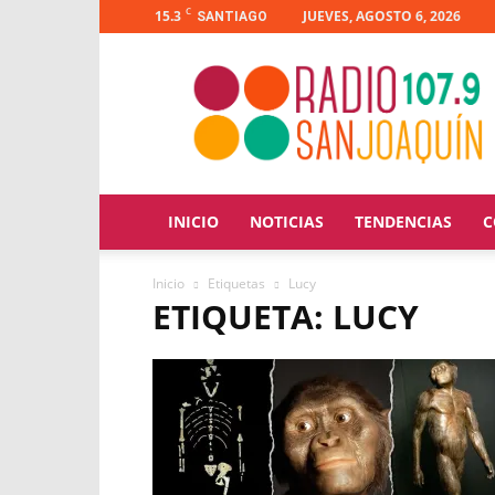
C
15.3
JUEVES, AGOSTO 6, 2026
SANTIAGO
Radio
San
Joaquín
INICIO
NOTICIAS
TENDENCIAS
C
Inicio
Etiquetas
Lucy
ETIQUETA: LUCY