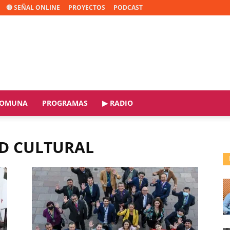
🔴 SEÑAL ONLINE
PROYECTOS
PODCAST
OMUNA
PROGRAMAS
▶ RADIO
AD CULTURAL