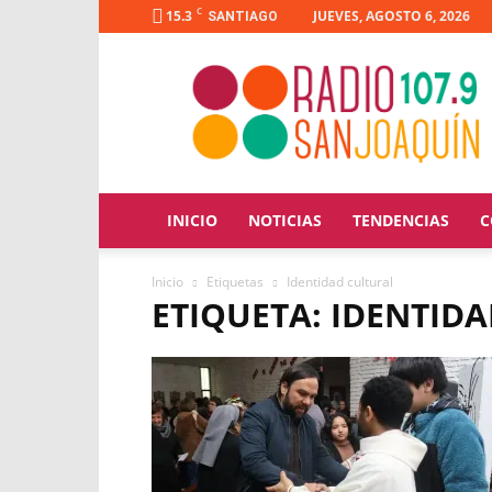
C
15.3
JUEVES, AGOSTO 6, 2026
SANTIAGO
Radio
San
Joaquín
INICIO
NOTICIAS
TENDENCIAS
C
Inicio
Etiquetas
Identidad cultural
ETIQUETA: IDENTID