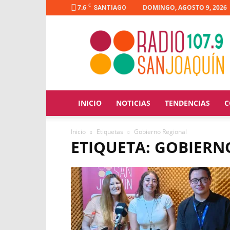
C
7.6
DOMINGO, AGOSTO 9, 2026
SANTIAGO
Radio
San
Joaquín
INICIO
NOTICIAS
TENDENCIAS
C
Inicio
Etiquetas
Gobierno Regional
ETIQUETA: GOBIERN