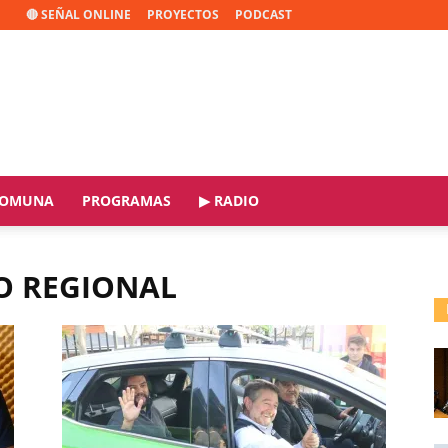
🔴 SEÑAL ONLINE
PROYECTOS
PODCAST
OMUNA
PROGRAMAS
▶ RADIO
O REGIONAL