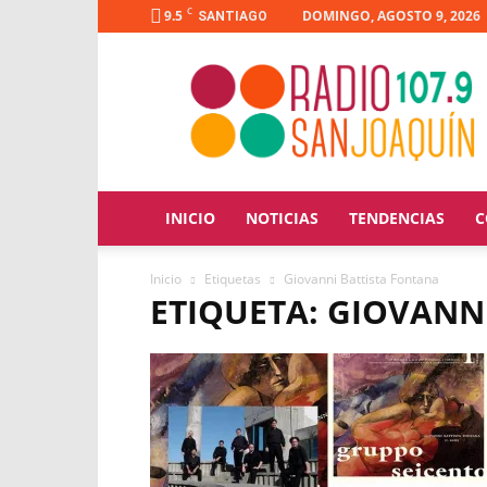
C
9.5
DOMINGO, AGOSTO 9, 2026
SANTIAGO
Radio
San
Joaquín
INICIO
NOTICIAS
TENDENCIAS
C
Inicio
Etiquetas
Giovanni Battista Fontana
ETIQUETA: GIOVANN