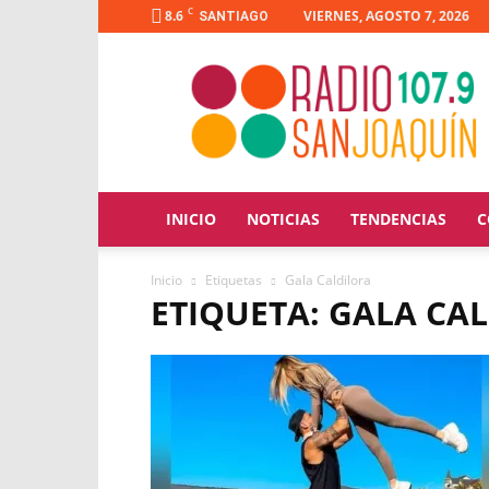
C
8.6
VIERNES, AGOSTO 7, 2026
SANTIAGO
Radio
San
Joaquín
INICIO
NOTICIAS
TENDENCIAS
C
Inicio
Etiquetas
Gala Caldilora
ETIQUETA: GALA CA