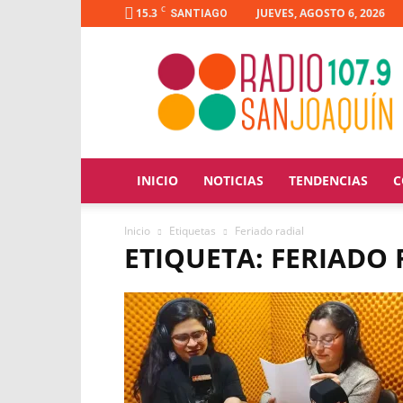
C
15.3
JUEVES, AGOSTO 6, 2026
SANTIAGO
Radio
San
Joaquín
INICIO
NOTICIAS
TENDENCIAS
C
Inicio
Etiquetas
Feriado radial
ETIQUETA: FERIADO 