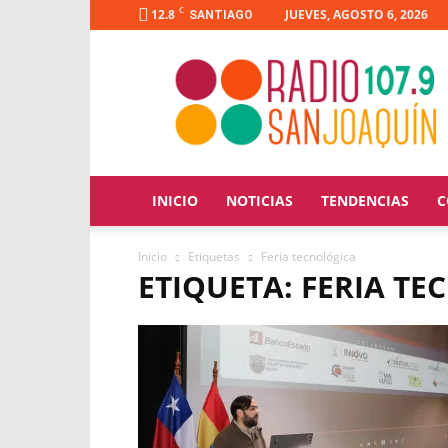
C
12.8
JUEVES, AGOSTO 6, 2026
SANTIAGO
Radio
San
Joaquín
INICIO
NOTICIAS
TENDENCIAS
C
Inicio
Etiquetas
Feria tecnológica
ETIQUETA: FERIA T