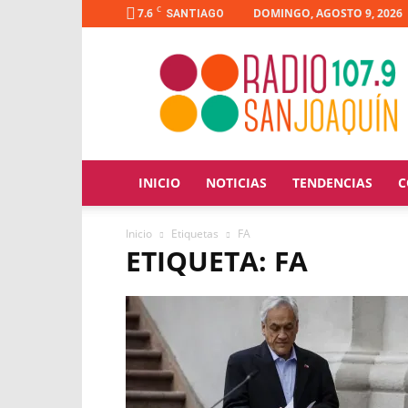
C
7.6
DOMINGO, AGOSTO 9, 2026
SANTIAGO
Radio
San
Joaquín
INICIO
NOTICIAS
TENDENCIAS
C
Inicio
Etiquetas
FA
ETIQUETA: FA