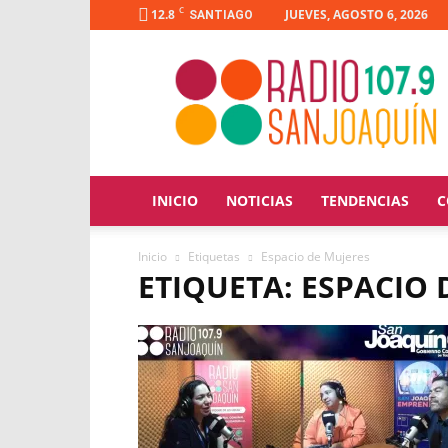
C
12.8
JUEVES, AGOSTO 6, 2026
SANTIAGO
Radio
San
Joaquín
INICIO
NOTICIAS
TENDENCIAS
C
Inicio
Etiquetas
Espacio de Mujeres
ETIQUETA: ESPACIO 