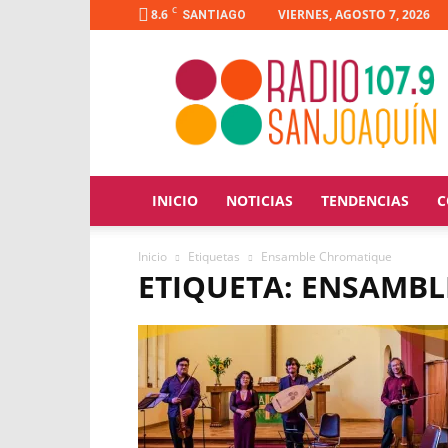
C
8.6
VIERNES, AGOSTO 7, 2026
SANTIAGO
Radio
San
Joaquín
INICIO
NOTICIAS
TENDENCIAS
C
Inicio
Etiquetas
Ensamble Chromatique
ETIQUETA: ENSAMB