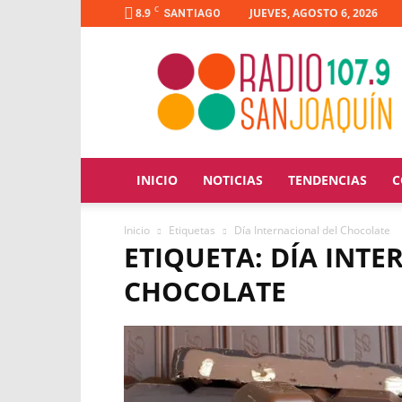
C
8.9
JUEVES, AGOSTO 6, 2026
SANTIAGO
Radio
San
Joaquín
INICIO
NOTICIAS
TENDENCIAS
C
Inicio
Etiquetas
Día Internacional del Chocolate
ETIQUETA: DÍA INT
CHOCOLATE