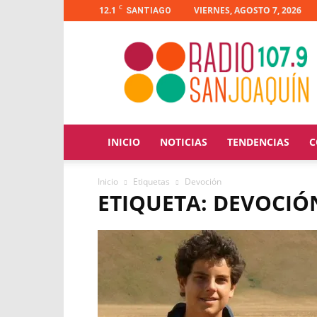
C
12.1
VIERNES, AGOSTO 7, 2026
SANTIAGO
Radio
San
Joaquín
INICIO
NOTICIAS
TENDENCIAS
C
Inicio
Etiquetas
Devoción
ETIQUETA: DEVOCIÓ