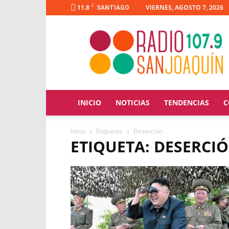
C
11.8
VIERNES, AGOSTO 7, 2026
SANTIAGO
Radio
San
Joaquín
INICIO
NOTICIAS
TENDENCIAS
C
Inicio
Etiquetas
Deserción
ETIQUETA: DESERCI