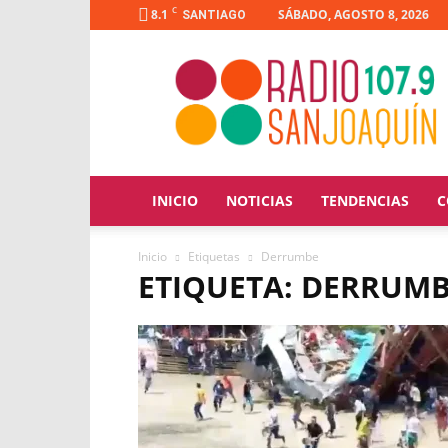
C
8.1
SÁBADO, AGOSTO 8, 2026
SANTIAGO
Radio
San
Joaquín
INICIO
NOTICIAS
TENDENCIAS
C
Inicio
Etiquetas
Derrumbe
ETIQUETA: DERRUM