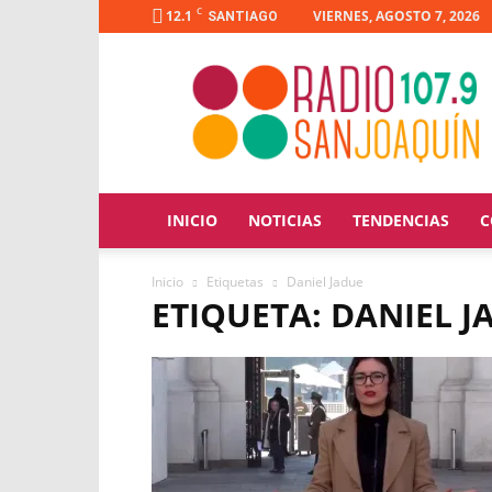
C
12.1
VIERNES, AGOSTO 7, 2026
SANTIAGO
Radio
San
Joaquín
INICIO
NOTICIAS
TENDENCIAS
C
Inicio
Etiquetas
Daniel Jadue
ETIQUETA: DANIEL J