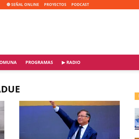
🔴 SEÑAL ONLINE
PROYECTOS
PODCAST
OMUNA
PROGRAMAS
▶ RADIO
ADUE