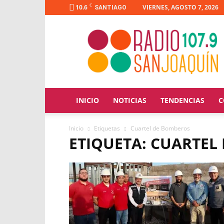
C
10.6
VIERNES, AGOSTO 7, 2026
SANTIAGO
Radio
San
Joaquín
INICIO
NOTICIAS
TENDENCIAS
C
Inicio
Etiquetas
Cuartel de Bomberos
ETIQUETA: CUARTEL