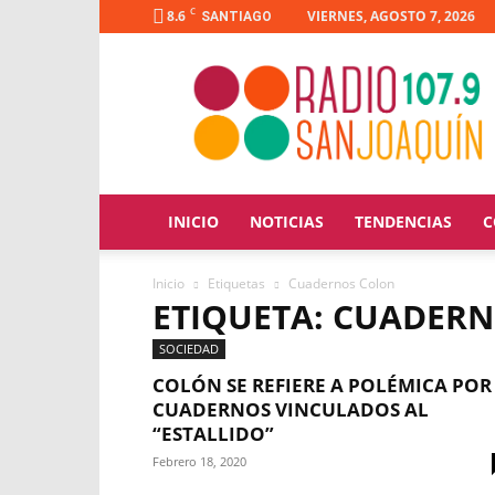
C
8.6
VIERNES, AGOSTO 7, 2026
SANTIAGO
Radio
San
Joaquín
INICIO
NOTICIAS
TENDENCIAS
C
Inicio
Etiquetas
Cuadernos Colon
ETIQUETA: CUADER
SOCIEDAD
COLÓN SE REFIERE A POLÉMICA POR
CUADERNOS VINCULADOS AL
“ESTALLIDO”
Febrero 18, 2020