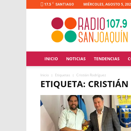
C
17.5
MIÉRCOLES, AGOSTO 5, 20
SANTIAGO
Radio
San
Joaquín
INICIO
NOTICIAS
TENDENCIAS
C
Inicio
Etiquetas
Cristián Rodríguez
ETIQUETA: CRISTIÁ