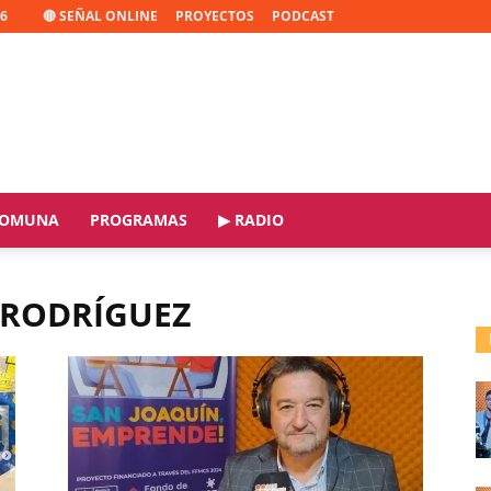
26
🔴 SEÑAL ONLINE
PROYECTOS
PODCAST
OMUNA
PROGRAMAS
▶ RADIO
N RODRÍGUEZ