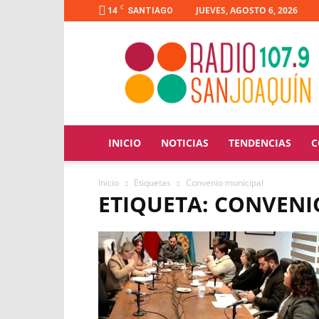
C
14
JUEVES, AGOSTO 6, 2026
SANTIAGO
Radio
San
Joaquín
INICIO
NOTICIAS
TENDENCIAS
C
Inicio
Etiquetas
Convenio municipal
ETIQUETA: CONVENI