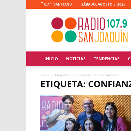
C
6.7
SÁBADO, AGOSTO 8, 2026
SANTIAGO
Radio
San
Joaquín
INICIO
NOTICIAS
TENDENCIAS
C
Inicio
Etiquetas
Confianza del consumidor
ETIQUETA: CONFIA