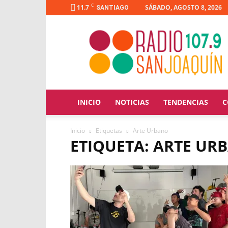
C
11.7
SÁBADO, AGOSTO 8, 2026
SANTIAGO
Radio
San
Joaquín
INICIO
NOTICIAS
TENDENCIAS
C
Inicio
Etiquetas
Arte Urbano
ETIQUETA: ARTE UR