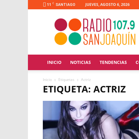
C
11
JUEVES, AGOSTO 6, 2026
SANTIAGO
Radio
San
Joaquín
INICIO
NOTICIAS
TENDENCIAS
C
Inicio
Etiquetas
Actriz
ETIQUETA: ACTRIZ